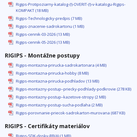
Rigips-Protipoziarny-katalog-(!)-OVERIT-(!)-v-katalogu-Rigips-
KOMPAKT (18 MB)
Rigips-Technologicky-predpis (7 MB)
Rigips-znacenie-sadrokartonu (1 MB)
Rigips-cennik-03-2026 (13 MB)
Rigips-cennik-05-2026 (13 MB)
RIGIPS - Montážne postupy
Rigips-montazna-prirucka-sadrokartonara (4 MB)
Rigips-montazna-prirucka-hobby (8 MB)
Rigips-montazna-prirucka-podhladov (13 MB)
Rigips-montazny-postup–priecky-podhlady-podkrovie (278 KB)
Rigips-montazny-postup–kazetove-stropy (2 MB)
Rigips-montazny-postup-sucha-podlaha (2 MB)
Rigips-porovnanie-priecok-sadrokarton-murovana (687 KB)
RIGIPS - Certifikáty materiálov
Rigips-SDK-dosky-RB(A) (1 MB)