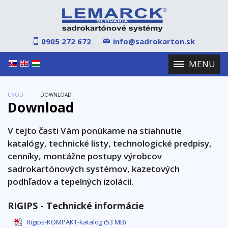
0905 272 672
info@sadrokarton.sk
MENU
Select Language
▼
ÚVOD
/
/
DOWNLOAD
Download
V tejto časti Vám ponúkame na stiahnutie
katalógy, technické listy, technologické predpisy,
cenníky, montážne postupy výrobcov
sadrokartónových systémov, kazetových
podhľadov a tepelných izolácií.
RIGIPS - Technické informácie
Rigips-KOMPAKT-katalog (53 MB)