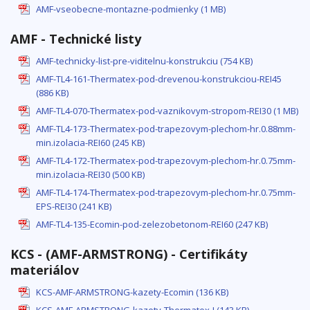
AMF-vseobecne-montazne-podmienky (1 MB)
AMF - Technické listy
AMF-technicky-list-pre-viditelnu-konstrukciu (754 KB)
AMF-TL4-161-Thermatex-pod-drevenou-konstrukciou-REI45
(886 KB)
AMF-TL4-070-Thermatex-pod-vaznikovym-stropom-REI30 (1 MB)
AMF-TL4-173-Thermatex-pod-trapezovym-plechom-hr.0.88mm-
min.izolacia-REI60 (245 KB)
AMF-TL4-172-Thermatex-pod-trapezovym-plechom-hr.0.75mm-
min.izolacia-REI30 (500 KB)
AMF-TL4-174-Thermatex-pod-trapezovym-plechom-hr.0.75mm-
EPS-REI30 (241 KB)
AMF-TL4-135-Ecomin-pod-zelezobetonom-REI60 (247 KB)
KCS - (AMF-ARMSTRONG) - Certifikáty
materiálov
KCS-AMF-ARMSTRONG-kazety-Ecomin (136 KB)