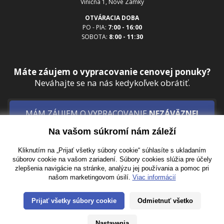
Viničná 1, Nové Zámky
OTVÁRACIA DOBA
PO - PIA:
7:00 - 16:00
SOBOTA:
8:00 - 11:30
Máte záujem o vypracovanie cenovej ponuky?
Neváhajte se na nás kedykoľvek obrátiť.
MÁM ZÁUJEM O VYPRACOVANIE
NEZÁVÄZNEJ
KALKULÁCIE
Na vašom súkromí nám záleží
Kliknutím na „Prijať všetky súbory cookie“ súhlasíte s ukladaním
Mapa stránok
·
0905 272 672
·
info@sadrokarton.sk
súborov cookie na vašom zariadení. Súbory cookies slúžia pre účely
zlepšenia navigácie na stránke, analýzu jej používania a pomoc pri
© 2014 LEMARCK Slovakia s.r.o. Všetky práva vyhradené.
Design by KREA
.
našom marketingovom úsilí.
Viac informácií
Prijať všetky súbory cookie
Odmietnuť všetko
Nastavenia