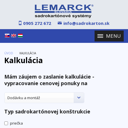
0905 272 672
info@sadrokarton.sk
MENU
Select Language
▼
ÚVOD
/
KALKULÁCIA
Kalkulácia
Mám záujem o zaslanie kalkulácie -
vypracovanie cenovej ponuky na
Dodávku a montáž
Typ sadrokartónovej konštrukcie
priečka