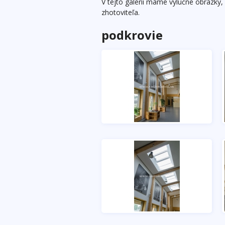
V tejto galérii máme výlučne obrázky,
zhotoviteľa.
podkrovie